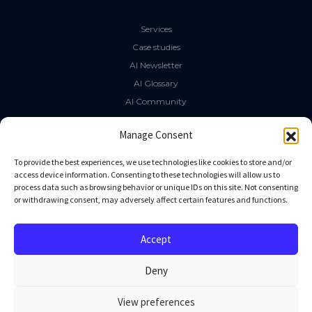
Services
Case studies
AI Newsletter
AI Glossary
AI Community
The LLM Book
Manage Consent
Social Media
To provide the best experiences, we use technologies like cookies to store and/or
access device information. Consenting to these technologies will allow us to
process data such as browsing behavior or unique IDs on this site. Not consenting
GitHub
or withdrawing consent, may adversely affect certain features and functions.
Facebook
Twitter
Accept
Linkedin
Deny
View preferences