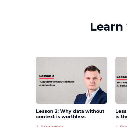
Learn 
Lesson 2: Why data without
Less
context is worthless
is t