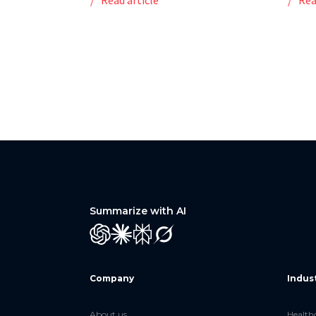
Read article
Rea
Summarize with AI
GPT
Claude
Perplexity
Grok
Company
Indus
About us
Health