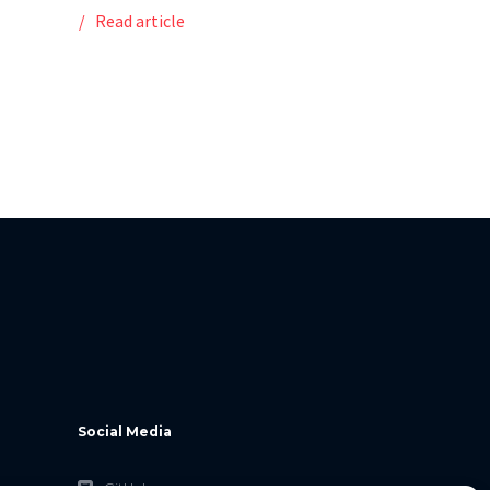
Read article
Social Media
GitHub