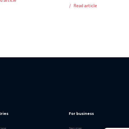
d article
Read article
tries
For business
care
Services