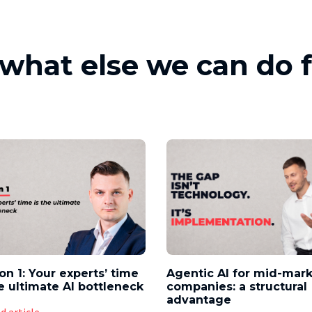
what else we can do 
on 1: Your experts’ time
Agentic AI for mid-mar
he ultimate AI bottleneck
companies: a structural
advantage