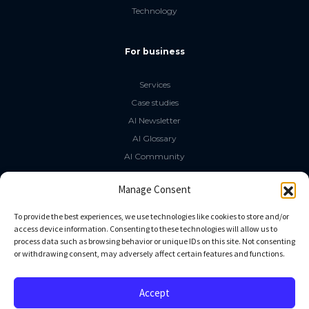
Technology
For business
Services
Case studies
AI Newsletter
AI Glossary
AI Community
The LLM Book
Manage Consent
Social Media
To provide the best experiences, we use technologies like cookies to store and/or
access device information. Consenting to these technologies will allow us to
process data such as browsing behavior or unique IDs on this site. Not consenting
GitHub
or withdrawing consent, may adversely affect certain features and functions.
Facebook
Twitter
Accept
Linkedin