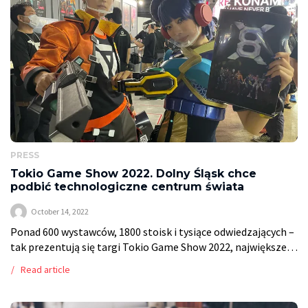
PRESS
Tokio Game Show 2022. Dolny Śląsk chce
podbić technologiczne centrum świata
October 14, 2022
Ponad 600 wystawców, 1800 stoisk i tysiące odwiedzających –
tak prezentują się targi Tokio Game Show 2022, największe i
najbardziej prestiżowe wydarzenie branży gamingowej w
Read article
Japonii. W targach uczestniczy także […]