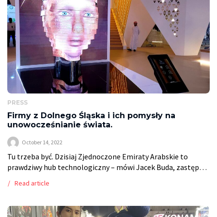
PRESS
Firmy z Dolnego Śląska i ich pomysły na
unowocześnianie świata.
October 14, 2022
Tu trzeba być. Dzisiaj Zjednoczone Emiraty Arabskie to
prawdziwy hub technologiczny – mówi Jacek Buda, zastępca
ambasadora RP, o trwających w Dubaju międzynarodowych
Read article
targach nowych technologii Gitex, na których prezentują
[…]